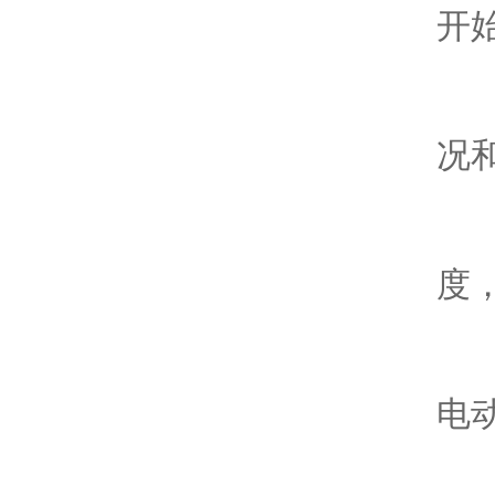
开
-
况
-
度
-
电