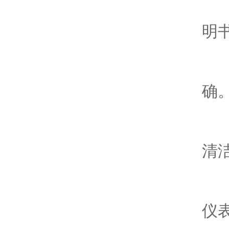
-
明
-
确
-
清
-
仪