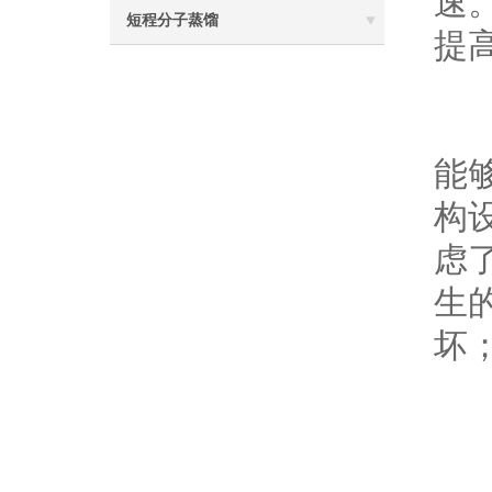
速
短程分子蒸馏
提
采
能
构
虑
生
坏