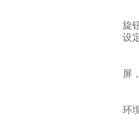
-
旋
设
-
屏
-
环
-