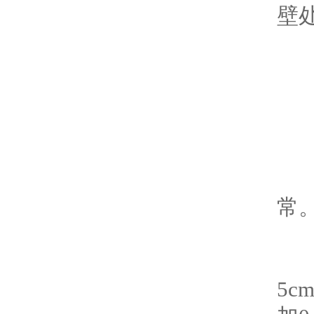
壁
1
-
常
-
5