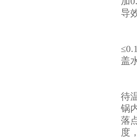
加
导
-
≤
盖
2
待
锅
落
度