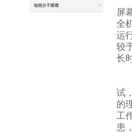
现
短程分子蒸馏
屏
全
运
较
长
从
试
的
工
患