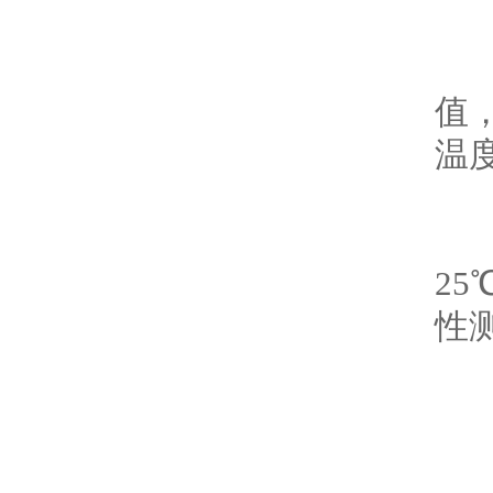
3
值
温
4
2
性